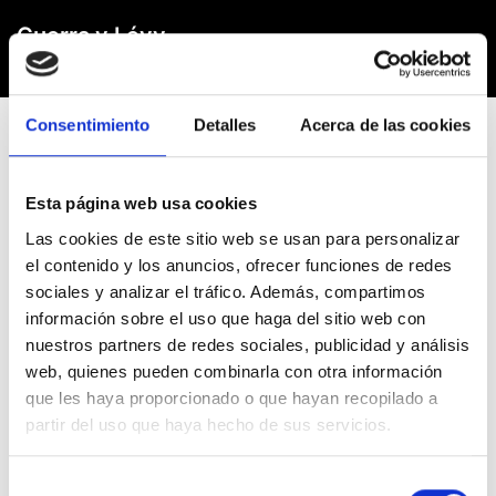
Guerra y Lévy
Consentimiento
Detalles
Acerca de las cookies
Áreas de trabajo
Esta página web usa cookies
Las cookies de este sitio web se usan para personalizar
Estas son las áreas de trabajo en las que estamos
el contenido y los anuncios, ofrecer funciones de redes
especializados:
sociales y analizar el tráfico. Además, compartimos
información sobre el uso que haga del sitio web con
nuestros partners de redes sociales, publicidad y análisis
web, quienes pueden combinarla con otra información
que les haya proporcionado o que hayan recopilado a
Derecho Civil
partir del uso que haya hecho de sus servicios.
Derecho Penal
Selección