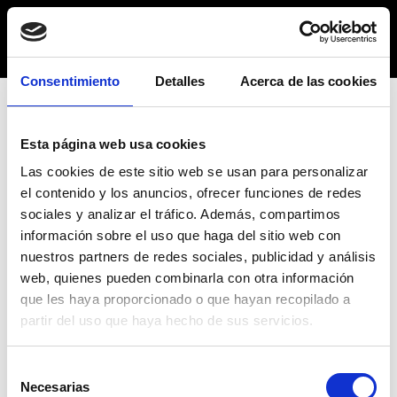
Guerra y Lévy
Consentimiento
Detalles
Acerca de las cookies
Categoría:
Uncategorized
Esta página web usa cookies
Las cookies de este sitio web se usan para personalizar
OCTUBRE 23, 2019
UNCATEGORIZED
el contenido y los anuncios, ofrecer funciones de redes
Hello world!
sociales y analizar el tráfico. Además, compartimos
información sobre el uso que haga del sitio web con
nuestros partners de redes sociales, publicidad y análisis
Welcome to aThemes Demo Sites. This is your first
web, quienes pueden combinarla con otra información
post. Edit or […]
que les haya proporcionado o que hayan recopilado a
partir del uso que haya hecho de sus servicios.
Selección
Necesarias
de